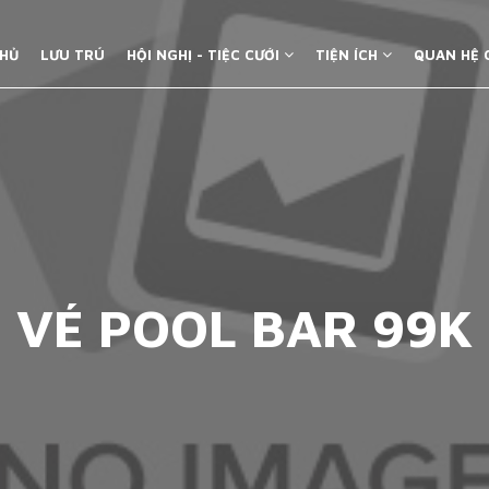
HỦ
LƯU TRÚ
HỘI NGHỊ - TIỆC CƯỚI
TIỆN ÍCH
QUAN HỆ
VÉ POOL BAR 99K