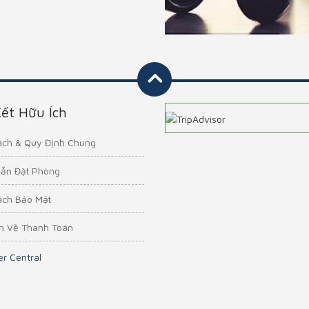
Kết Hữu Ích
ách & Quy Định Chung
ẫn Đặt Phòng
ách Bảo Mật
h Về Thanh Toán