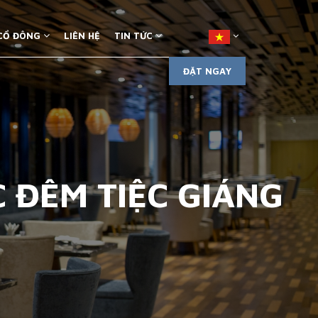
 CỔ ĐÔNG
LIÊN HỆ
TIN TỨC
ĐẶT NGAY
 ĐÊM TIỆC GIÁNG