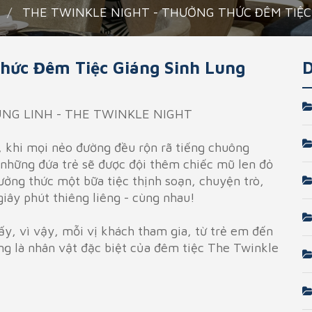
THE TWINKLE NIGHT - THƯỞNG THỨC ĐÊM TIỆC
Thức Đêm Tiệc Giáng Sinh Lung
D
UNG LINH - THE TWINKLE NIGHT
12, khi mọi nẻo đường đều rộn rã tiếng chuông
, những đứa trẻ sẽ được đội thêm chiếc mũ len đỏ
ưởng thức một bữa tiệc thịnh soạn, chuyện trò,
iây phút thiêng liêng - cùng nhau!
ấy, vì vậy, mỗi vị khách tham gia, từ trẻ em đến
ũng là nhân vật đặc biệt của đêm tiệc The Twinkle