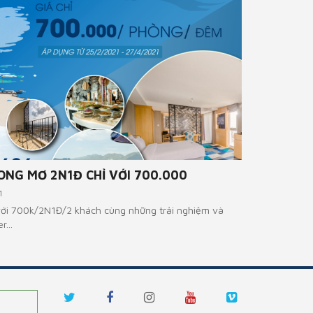
 MƠ 2N1Đ CHỈ VỚI 700.000
Voucherph
Quinter Central
700k/2N1Đ/2 khách cùng những trải nghiệm và