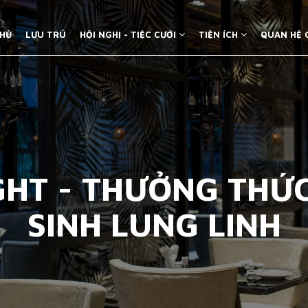
HỦ
LƯU TRÚ
HỘI NGHỊ - TIỆC CƯỚI
TIỆN ÍCH
QUAN HỆ
GHT - THƯỞNG THỨC
SINH LUNG LINH