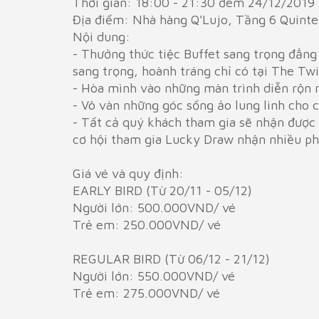
Thời gian: 18:00 - 21:30 đêm 24/12/2019
Địa điểm: Nhà hàng Q'Lujo, Tầng 6 Quinte
Nội dung:
- Thưởng thức tiệc Buffet sang trọng đẳn
sang trọng, hoành tráng chỉ có tại The Tw
- Hòa mình vào những màn trình diễn rộn 
- Vô vàn những góc sống ảo lung linh cho 
- Tất cả quý khách tham gia sẽ nhận được 
cơ hội tham gia Lucky Draw nhận nhiều p
Giá vé và quy định:
EARLY BIRD (Từ 20/11 - 05/12)
Người lớn: 500.000VND/ vé
Trẻ em: 250.000VND/ vé
REGULAR BIRD (Từ 06/12 - 21/12)
Người lớn: 550.000VND/ vé
Trẻ em: 275.000VND/ vé