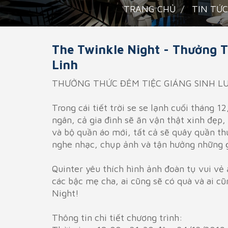
TRANG CHỦ
TIN TỨC
The Twinkle Night - Thưởng 
Linh
THƯỞNG THỨC ĐÊM TIỆC GIÁNG SINH L
Trong cái tiết trời se se lạnh cuối tháng 
ngân, cả gia đình sẽ ăn vận thật xinh đẹp
và bộ quần áo mới, tất cả sẽ quây quần th
nghe nhạc, chụp ảnh và tận hưởng những g
Quinter yêu thích hình ảnh đoàn tụ vui vẻ 
các bậc mẹ cha, ai cũng sẽ có quà và ai c
Night!
Thông tin chi tiết chương trình: